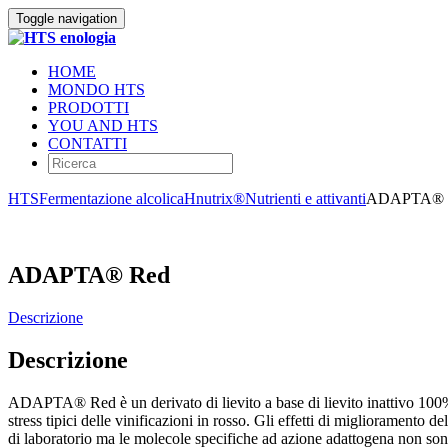
Toggle navigation
HOME
MONDO HTS
PRODOTTI
YOU AND HTS
CONTATTI
HTS
Fermentazione alcolica
Hnutrix®
Nutrienti e attivanti
ADAPTA® 
ADAPTA® Red
Descrizione
Descrizione
ADAPTA® Red è un derivato di lievito a base di lievito inattivo 100% o
stress tipici delle vinificazioni in rosso. Gli effetti di miglioramento d
di laboratorio ma le molecole specifiche ad azione adattogena non sono 