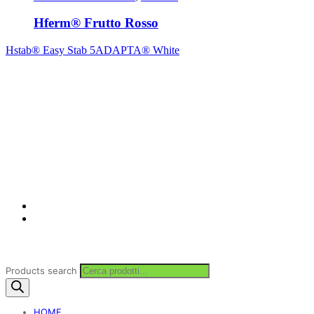
Hferm® Frutto Rosso
Hstab® Easy Stab 5
ADAPTA® White
Products search
HOME