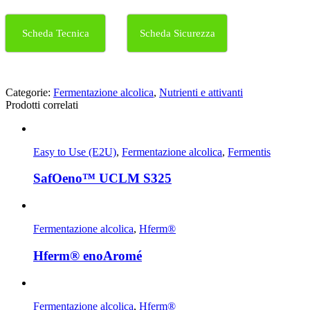
Scheda Tecnica
Scheda Sicurezza
Categorie:
Fermentazione alcolica
,
Nutrienti e attivanti
Prodotti correlati
Easy to Use (E2U)
,
Fermentazione alcolica
,
Fermentis
SafOeno™ UCLM S325
Fermentazione alcolica
,
Hferm®
Hferm® enoAromé
Fermentazione alcolica
,
Hferm®