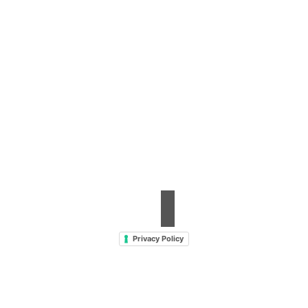
Contrada Amabilina, 218 A
91025 Marsala (TP)
Tel. +39 0923 99 19 51
Fax. +39 0923 18 95 381
info@hts-enologia.com
Privacy Policy