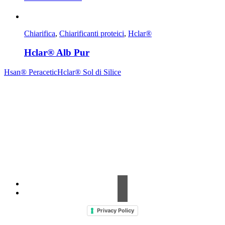
Chiarifica
,
Chiarificanti proteici
,
Hclar®
Hclar® Alb Pur
Hsan® Peracetic
Hclar® Sol di Silice
Contrada Amabilina, 218 A
91025 Marsala (TP)
Tel. +39 0923 99 19 51
Fax. +39 0923 18 95 381
info@hts-enologia.com
Privacy Policy