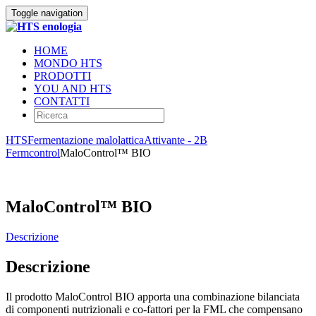
Toggle navigation
HOME
MONDO HTS
PRODOTTI
YOU AND HTS
CONTATTI
HTS
Fermentazione malolattica
Attivante - 2B
Fermcontrol
MaloControl™ BIO
MaloControl™ BIO
Descrizione
Descrizione
Il prodotto MaloControl BIO apporta una combinazione bilanciata
di componenti nutrizionali e co-fattori per la FML che compensano