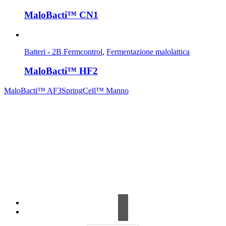
MaloBacti™ CN1
Batteri - 2B Fermcontrol
,
Fermentazione malolattica
MaloBacti™ HF2
MaloBacti™ AF3
SpringCell™ Manno
Contrada Amabilina, 218 A
91025 Marsala (TP)
Tel. +39 0923 99 19 51
Fax. +39 0923 18 95 381
info@hts-enologia.com