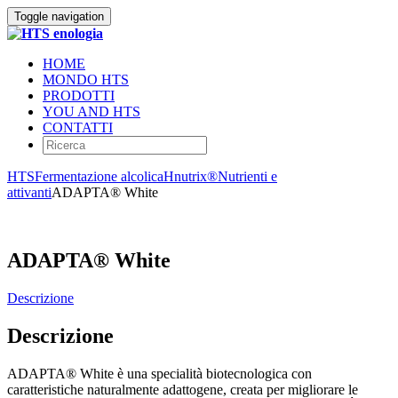
Toggle navigation
HOME
MONDO HTS
PRODOTTI
YOU AND HTS
CONTATTI
HTS
Fermentazione alcolica
Hnutrix®
Nutrienti e
attivanti
ADAPTA® White
ADAPTA® White
Descrizione
Descrizione
ADAPTA® White è una specialità biotecnologica con
caratteristiche naturalmente adattogene, creata per migliorare le