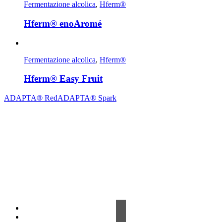
Fermentazione alcolica
,
Hferm®
Hferm® enoAromé
Fermentazione alcolica
,
Hferm®
Hferm® Easy Fruit
ADAPTA® Red
ADAPTA® Spark
Contrada Amabilina, 218 A
91025 Marsala (TP)
Tel. +39 0923 99 19 51
Fax. +39 0923 18 95 381
info@hts-enologia.com