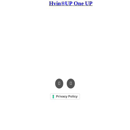
Hvin®UP One UP
Contrada Amabilina, 218 A
91025 Marsala (TP)
Tel. +39 0923 99 19 51
Fax. +39 0923 18 95 381
info@hts-enologia.com
Privacy Policy