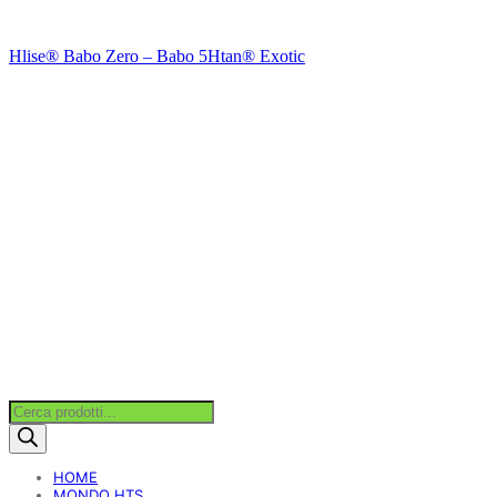
Hlise® Babo Zero – Babo 5
Htan® Exotic
Products
search
HOME
MONDO HTS