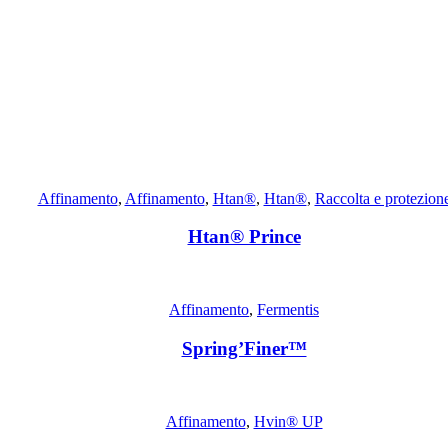
Affinamento
,
Affinamento
,
Htan®
,
Htan®
,
Raccolta e protezion
Htan® Prince
Affinamento
,
Fermentis
Spring’Finer™
Affinamento
,
Hvin® UP