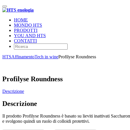
Toggle
navigation
HOME
MONDO HTS
PRODOTTI
YOU AND HTS
CONTATTI
HTS
Affinamento
Tech in wine
Profilyse Roundness
Profilyse Roundness
Descrizione
Descrizione
Il prodotto Profilyse Roundness è basato su lieviti inattivati ​​Saccharo
e svolgono quindi un ruolo di colloidi protettivi.