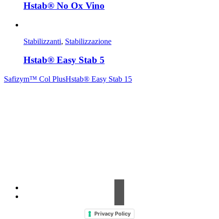
Hstab® No Ox Vino
Stabilizzanti
,
Stabilizzazione
Hstab® Easy Stab 5
Safizym™ Col Plus
Hstab® Easy Stab 15
Contrada Amabilina, 218 A
91025 Marsala (TP)
Tel. +39 0923 99 19 51
Fax. +39 0923 18 95 381
info@hts-enologia.com
Privacy Policy