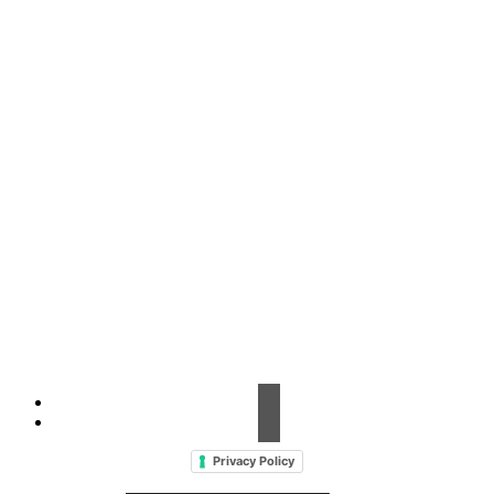
Contrada Amabilina, 218 A
91025 Marsala (TP)
Tel. +39 0923 99 19 51
Fax. +39 0923 18 95 381
info@hts-enologia.com
Privacy Policy