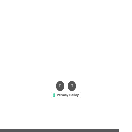
Contrada Amabilina, 218 A
91025 Marsala (TP)
Tel. +39 0923 99 19 51
Fax. +39 0923 18 95 381
info@hts-enologia.com
Privacy Policy