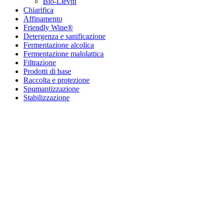
Bio-Lieviti
Chiarifica
Affinamento
Friendly Wine®
Detergenza e sanificazione
Fermentazione alcolica
Fermentazione malolattica
Filtrazione
Prodotti di base
Raccolta e protezione
Spumantizzazione
Stabilizzazione