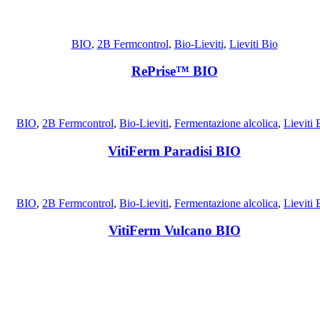
BIO
,
2B Fermcontrol
,
Bio-Lieviti
,
Lieviti Bio
RePrise™ BIO
BIO
,
2B Fermcontrol
,
Bio-Lieviti
,
Fermentazione alcolica
,
Lieviti 
VitiFerm Paradisi BIO
BIO
,
2B Fermcontrol
,
Bio-Lieviti
,
Fermentazione alcolica
,
Lieviti 
VitiFerm Vulcano BIO