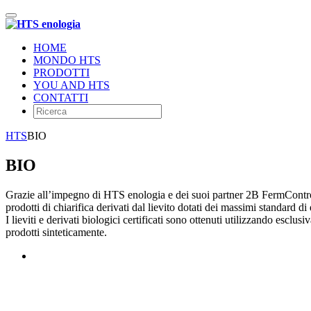
Toggle
navigation
HOME
MONDO HTS
PRODOTTI
YOU AND HTS
CONTATTI
HTS
BIO
BIO
Grazie all’impegno di HTS enologia e dei suoi partner 2B FermControl 
prodotti di chiarifica derivati dal lievito dotati dei massimi standard
I lieviti e derivati biologici certificati sono ottenuti utilizzando escl
prodotti sinteticamente.