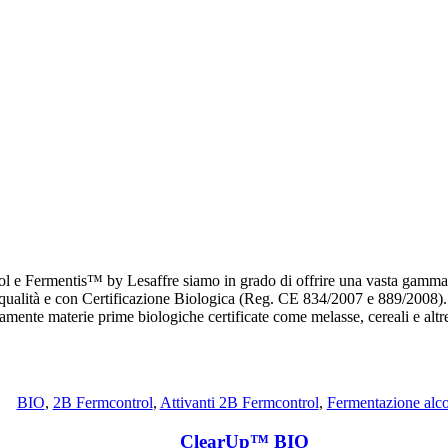
e Fermentis™ by Lesaffre siamo in grado di offrire una vasta gamma di l
 di qualità e con Certificazione Biologica (Reg. CE 834/2007 e 889/2008).
usivamente materie prime biologiche certificate come melasse, cereali e alt
BIO
,
2B Fermcontrol
,
Attivanti 2B Fermcontrol
,
Fermentazione alco
ClearUp™ BIO