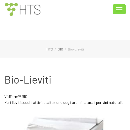
Toggle
naviga
HTS
BIO
Bio-Lieviti
Bio-Lieviti
VitiFerm™ BIO
Puri lieviti secchi attivi: esaltazione degli aromi naturali per vini naturali.