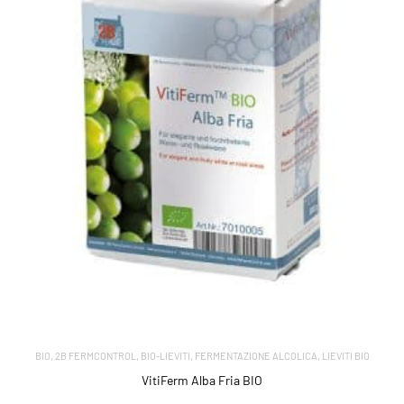
,
,
,
,
BIO
2B FERMCONTROL
BIO-LIEVITI
FERMENTAZIONE ALCOLICA
LIEVITI BIO
VitiFerm Alba Fria BIO