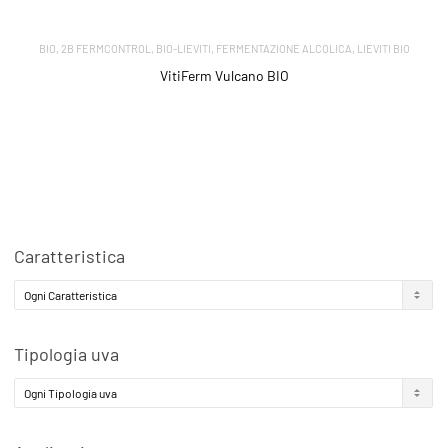
,
,
,
,
BIO
2B FERMCONTROL
BIO-LIEVITI
FERMENTAZIONE ALCOLICA
LIEVITI BIO
VitiFerm Vulcano BIO
Caratteristica
Tipologia uva