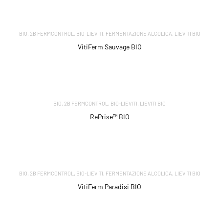
,
,
,
,
BIO
2B FERMCONTROL
BIO-LIEVITI
FERMENTAZIONE ALCOLICA
LIEVITI BIO
VitiFerm Sauvage BIO
,
,
,
BIO
2B FERMCONTROL
BIO-LIEVITI
LIEVITI BIO
RePrise™ BIO
,
,
,
,
BIO
2B FERMCONTROL
BIO-LIEVITI
FERMENTAZIONE ALCOLICA
LIEVITI BIO
VitiFerm Paradisi BIO