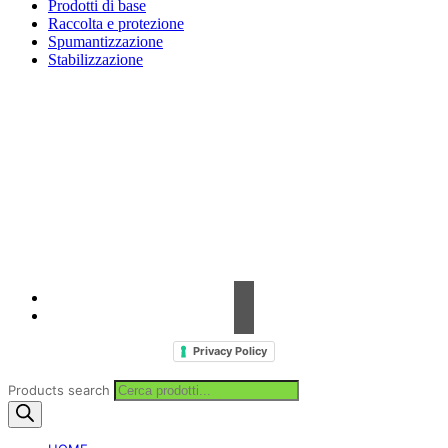
Prodotti di base
Raccolta e protezione
Spumantizzazione
Stabilizzazione
Contrada Amabilina, 218 A
91025 Marsala (TP)
Tel. +39 0923 99 19 51
Fax. +39 0923 18 95 381
info@hts-enologia.com
Privacy Policy
Products search