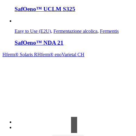
SafOeno™ UCLM S325
Easy to Use (E2U)
,
Fermentazione alcolica
,
Fermentis
SafOeno™ NDA 21
Hferm® Solaris R
Hferm® enoVarietal CH
Contrada Amabilina, 218 A
91025 Marsala (TP)
Tel. +39 0923 99 19 51
Fax. +39 0923 18 95 381
info@hts-enologia.com