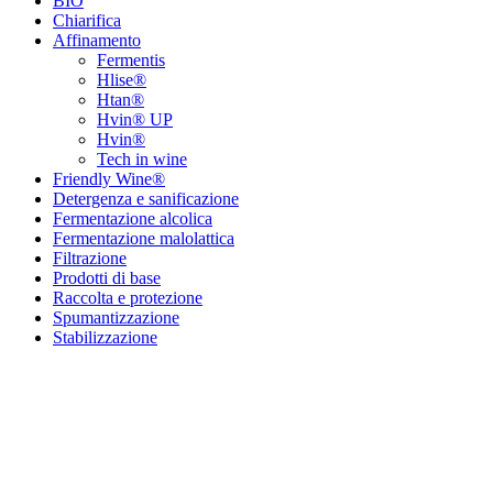
BIO
Chiarifica
Affinamento
Fermentis
Hlise®
Htan®
Hvin® UP
Hvin®
Tech in wine
Friendly Wine®
Detergenza e sanificazione
Fermentazione alcolica
Fermentazione malolattica
Filtrazione
Prodotti di base
Raccolta e protezione
Spumantizzazione
Stabilizzazione
Contrada Amabilina, 218 A
91025 Marsala (TP)
Tel. +39 0923 99 19 51