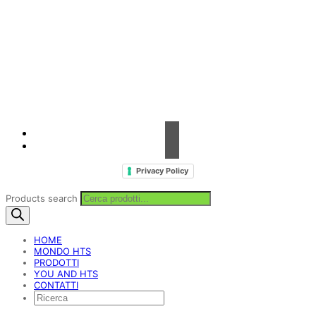
Contrada Amabilina, 218 A
91025 Marsala (TP)
Tel. +39 0923 99 19 51
Fax. +39 0923 18 95 381
info@hts-enologia.com
Privacy Policy
Products search
HOME
MONDO HTS
PRODOTTI
YOU AND HTS
CONTATTI