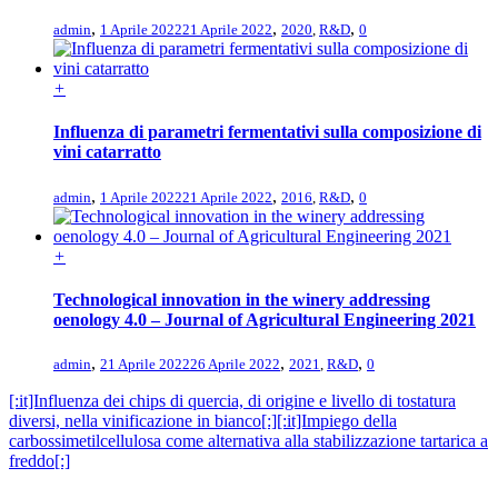
,
,
,
admin
1 Aprile 2022
21 Aprile 2022
2020
,
R&D
0
+
Influenza di parametri fermentativi sulla composizione di
vini catarratto
,
,
,
admin
1 Aprile 2022
21 Aprile 2022
2016
,
R&D
0
+
Technological innovation in the winery addressing
oenology 4.0 – Journal of Agricultural Engineering 2021
,
,
,
admin
21 Aprile 2022
26 Aprile 2022
2021
,
R&D
0
[:it]Influenza dei chips di quercia, di origine e livello di tostatura
diversi, nella vinificazione in bianco[:]
[:it]Impiego della
carbossimetilcellulosa come alternativa alla stabilizzazione tartarica a
freddo[:]