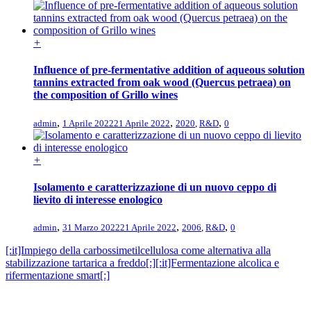
+
Influence of pre‑fermentative addition of aqueous solution
tannins extracted from oak wood (Quercus petraea) on
the composition of Grillo wines
,
,
,
admin
1 Aprile 2022
21 Aprile 2022
2020
,
R&D
0
+
Isolamento e caratterizzazione di un nuovo ceppo di
lievito di interesse enologico
,
,
,
admin
31 Marzo 2022
21 Aprile 2022
2006
,
R&D
0
[:it]Impiego della carbossimetilcellulosa come alternativa alla
stabilizzazione tartarica a freddo[:]
[:it]Fermentazione alcolica e
rifermentazione smart[:]