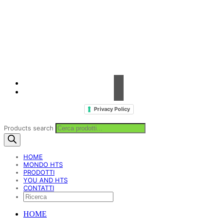
Contrada Amabilina, 218 A
91025 Marsala (TP)
Tel. +39 0923 99 19 51
Fax. +39 0923 18 95 381
info@hts-enologia.com
Privacy Policy
Products search
HOME
MONDO HTS
PRODOTTI
YOU AND HTS
CONTATTI
HOME