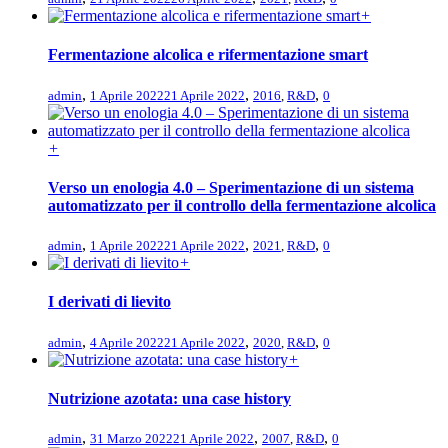
+
Fermentazione alcolica e rifermentazione smart
,
,
,
admin
1 Aprile 2022
21 Aprile 2022
2016
,
R&D
0
+
Verso un enologia 4.0 – Sperimentazione di un sistema
automatizzato per il controllo della fermentazione alcolica
,
,
,
admin
1 Aprile 2022
21 Aprile 2022
2021
,
R&D
0
+
I derivati di lievito
,
,
,
admin
4 Aprile 2022
21 Aprile 2022
2020
,
R&D
0
+
Nutrizione azotata: una case history
,
,
,
admin
31 Marzo 2022
21 Aprile 2022
2007
,
R&D
0