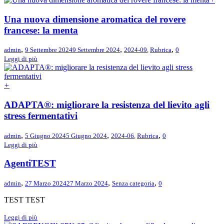
Una nuova dimensione aromatica del rovere
francese: la menta
,
,
,
admin
9 Settembre 2024
9 Settembre 2024
2024-09
,
Rubrica
0
Leggi di più
+
ADAPTA®: migliorare la resistenza del lievito agli
stress fermentativi
,
,
,
admin
5 Giugno 2024
5 Giugno 2024
2024-06
,
Rubrica
0
Leggi di più
AgentiTEST
,
,
,
admin
27 Marzo 2024
27 Marzo 2024
Senza categoria
0
TEST TEST
Leggi di più