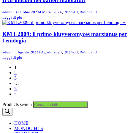
Il co-inoculo dei batteri malolattici
,
,
,
admin
3 Ottobre 2023
4 Marzo 2024
2023-10
,
Rubrica
0
Leggi di più
+
KM L2009: il primo kluyveromyces marxianus per
l’enologia
,
,
,
admin
1 Agosto 2023
1 Agosto 2023
2023-08
,
Rubrica
0
Leggi di più
1
2
3
…
5
»
Products search
HOME
MONDO HTS