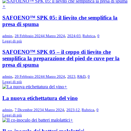
+
SAFOENO™ SPK 05: il lievito che semplifica la
presa di spuma
,
,
,
admin
28 Febbraio 2024
4 Marzo 2024
2024-03
,
Rubrica
0
Leggi di più
SAFOENO™ SPK 05 – il ceppo di lievito che
semplifica la preparazione del pied de cuve per la
presa di spuma
,
,
,
admin
20 Febbraio 2024
4 Marzo 2024
2023
,
R&D
0
Leggi di più
+
La nuova etichettatura del vino
,
,
,
admin
7 Dicembre 2023
4 Marzo 2024
2023-12
,
Rubrica
0
Leggi di più
+