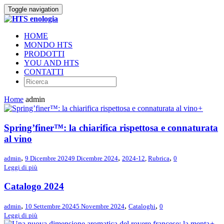
Toggle navigation
HOME
MONDO HTS
PRODOTTI
YOU AND HTS
CONTATTI
Home
admin
+
Spring’finer™: la chiarifica rispettosa e connaturata
al vino
,
,
,
admin
9 Dicembre 2024
9 Dicembre 2024
2024-12
,
Rubrica
0
Leggi di più
Catalogo 2024
,
,
,
admin
10 Settembre 2024
5 Novembre 2024
Cataloghi
0
Leggi di più
+