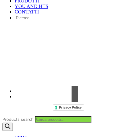
PRODOTTI
YOU AND HTS
CONTATTI
Contrada Amabilina, 218 A
91025 Marsala (TP)
Tel. +39 0923 99 19 51
Fax. +39 0923 18 95 381
info@hts-enologia.com
Privacy Policy
Products search