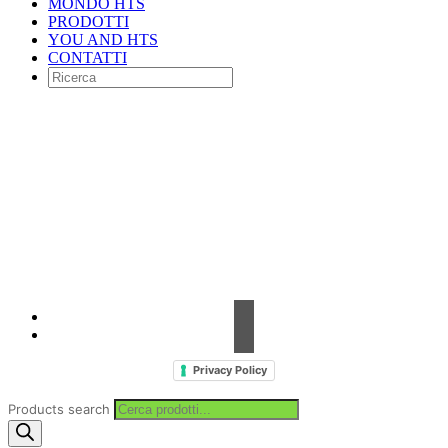
MONDO HTS
PRODOTTI
YOU AND HTS
CONTATTI
Contrada Amabilina, 218 A
91025 Marsala (TP)
Tel. +39 0923 99 19 51
Fax. +39 0923 18 95 381
info@hts-enologia.com
Privacy Policy
Products search