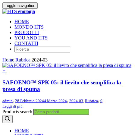
Toggle navigation
HOME
MONDO HTS
PRODOTTI
YOU AND HTS
CONTATTI
Home
Rubrica
2024-03
+
SAFOENO™ SPK 05: il lievito che semplifica la
presa di spuma
,
,
,
admin
28 Febbraio 2024
4 Marzo 2024
2024-03
,
Rubrica
0
Leggi di più
Products search
HOME