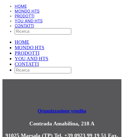
HOME
MONDO HTS
PRODOTTI
YOU AND HTS
CONTATTI
HOME
MONDO HTS
PRODOTTI
YOU AND HTS
CONTATTI
Organizzazione vendita
Contrada Amabilina, 218 A
91025 Marsala (TP)
Tel. +39 0923 99 19 51
Fax.