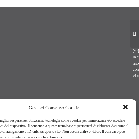
[:i
la c
ris
con
vin
Gestisci Consenso Cookie
 migliori esperienze, utilizziamo tecnologie come i cookie per memorizzare e/o accedere
oni del dispositivo. Il consenso a queste tecnologie ci permetterà di elaborare dati come il
di navigazione o ID unici su questo sito. Non acconsentire o ritirare il consenso può
vamente su alcune caratteristiche e funzioni.