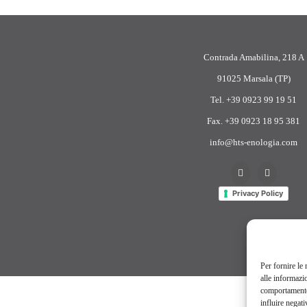
Please wait while flipbook is
loading. For more related info,
FAQs and issues please refer to
DearFlip WordPress Flipbook
Contrada Amabilina, 218 A
Plugin Help
documentation.
91025 Marsala (TP)
Tel. +39 0923 99 19 51
Fax. +39 0923 18 95 381
info@hts-enologia.com
Privacy Policy
Per fornire le
alle informazi
comportamento 
influire negati