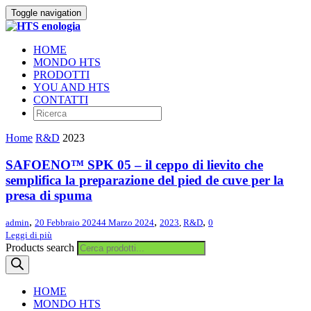
Toggle navigation
HOME
MONDO HTS
PRODOTTI
YOU AND HTS
CONTATTI
Home
R&D
2023
SAFOENO™ SPK 05 – il ceppo di lievito che
semplifica la preparazione del pied de cuve per la
presa di spuma
,
,
,
admin
20 Febbraio 2024
4 Marzo 2024
2023
,
R&D
0
Leggi di più
Products search
HOME
MONDO HTS