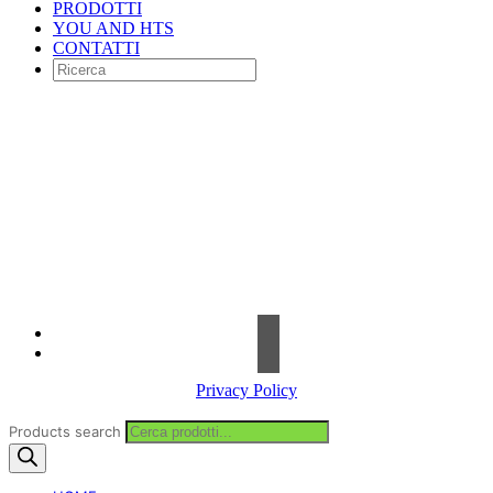
PRODOTTI
YOU AND HTS
CONTATTI
Contrada Amabilina, 218 A
91025 Marsala (TP)
Tel. +39 0923 99 19 51
Fax. +39 0923 18 95 381
info@hts-enologia.com
Privacy Policy
Products search