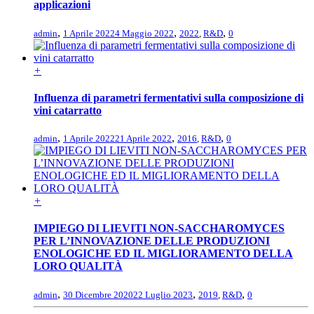
applicazioni
,
,
,
admin
1 Aprile 2022
4 Maggio 2022
2022
,
R&D
0
+
Influenza di parametri fermentativi sulla composizione di
vini catarratto
,
,
,
admin
1 Aprile 2022
21 Aprile 2022
2016
,
R&D
0
+
IMPIEGO DI LIEVITI NON-SACCHAROMYCES
PER L’INNOVAZIONE DELLE PRODUZIONI
ENOLOGICHE ED IL MIGLIORAMENTO DELLA
LORO QUALITÀ
,
,
,
admin
30 Dicembre 2020
22 Luglio 2023
2019
,
R&D
0