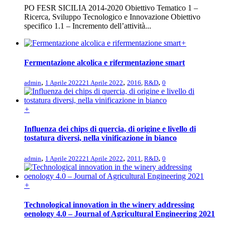
PO FESR SICILIA 2014-2020 Obiettivo Tematico 1 –
Ricerca, Sviluppo Tecnologico e Innovazione Obiettivo
specifico 1.1 – Incremento dell’attività...
+
Fermentazione alcolica e rifermentazione smart
,
,
,
admin
1 Aprile 2022
21 Aprile 2022
2016
,
R&D
0
+
Influenza dei chips di quercia, di origine e livello di
tostatura diversi, nella vinificazione in bianco
,
,
,
admin
1 Aprile 2022
21 Aprile 2022
2011
,
R&D
0
+
Technological innovation in the winery addressing
oenology 4.0 – Journal of Agricultural Engineering 2021