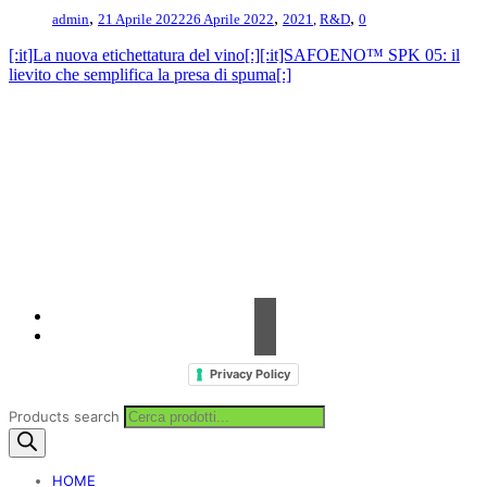
,
,
,
admin
21 Aprile 2022
26 Aprile 2022
2021
,
R&D
0
[:it]La nuova etichettatura del vino[:]
[:it]SAFOENO™ SPK 05: il
lievito che semplifica la presa di spuma[:]
Contrada Amabilina, 218 A
91025 Marsala (TP)
Tel. +39 0923 99 19 51
Fax. +39 0923 18 95 381
info@hts-enologia.com
Privacy Policy
Products search
HOME