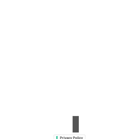
Contrada Amabilina, 218 A
91025 Marsala (TP)
Tel. +39 0923 99 19 51
Fax. +39 0923 18 95 381
info@hts-enologia.com
Privacy Policy