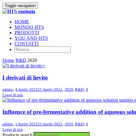
Toggle navigation
HOME
MONDO HTS
PRODOTTI
YOU AND HTS
CONTATTI
Home
R&D
2020
+
I derivati di lievito
,
,
,
admin
4 Aprile 2022
21 Aprile 2022
2020
,
R&D
0
Leggi di più
Influence of pre‑fermentative addition of aqueous sol
,
,
,
admin
1 Aprile 2022
21 Aprile 2022
2020
,
R&D
0
Leggi di più
Products search