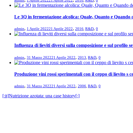
admin
1 Aprile 2022
21 Aprile 2022
2016
,
R&D
0
Le 3Q in fermentazione alcolica: Quale, Quanto e Quando d
,
,
,
admin
1 Aprile 2022
21 Aprile 2022
2016
,
R&D
0
Influenza di lieviti diversi sulla composizione e sul profilo s
,
,
,
admin
31 Marzo 2022
21 Aprile 2022
2013
,
R&D
0
Produzione vini rossi sperimentali con il ceppo di lievito s 
,
,
,
admin
31 Marzo 2022
21 Aprile 2022
2006
,
R&D
0
[:it]Nutrizione azotata: una case history[:]