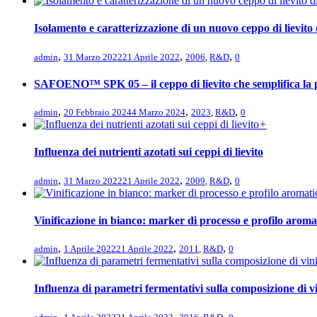
Isolamento e caratterizzazione di un nuovo ceppo di lievito 
,
,
,
admin
31 Marzo 2022
21 Aprile 2022
2006
,
R&D
0
SAFOENO™ SPK 05 – il ceppo di lievito che semplifica la p
,
,
,
admin
20 Febbraio 2024
4 Marzo 2024
2023
,
R&D
0
+
Influenza dei nutrienti azotati sui ceppi di lievito
,
,
,
admin
31 Marzo 2022
21 Aprile 2022
2009
,
R&D
0
Vinificazione in bianco: marker di processo e profilo aromat
,
,
,
admin
1 Aprile 2022
21 Aprile 2022
2011
,
R&D
0
Influenza di parametri fermentativi sulla composizione di vi
,
,
,