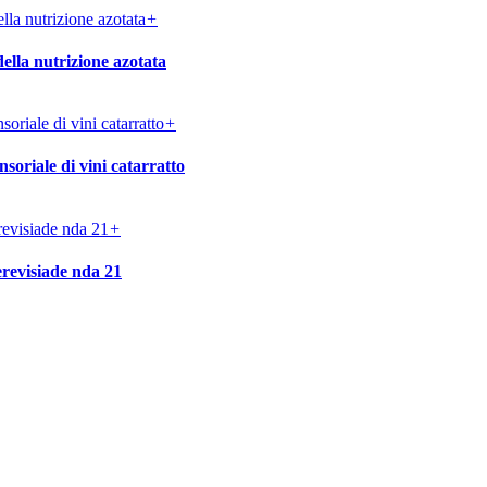
+
ella nutrizione azotata
+
ensoriale di vini catarratto
+
cerevisiade nda 21
Contrada Amabilina, 218 A
91025 Marsala (TP)
Tel. +39 0923 99 19 51