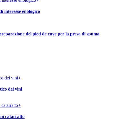
+
di interesse enologico
reparazione del pied de cuve per la presa di spuma
+
ico dei vini
+
ni catarratto