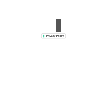
Fax. +39 0923 18 95 381
info@hts-enologia.com
Privacy Policy