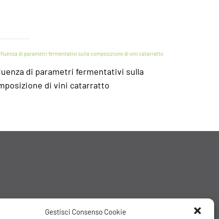
[:i
a f
luenza di parametri fermentativi sulla
Nutrizione 
posizione di vini catarratto
Gestisci Consenso Cookie