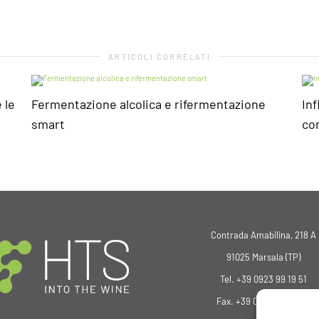
ARTICOLI CORRELATI
 le
Fermentazione alcolica e rifermentazione
Inf
smart
com
Contrada Amabilina, 218 A
91025 Marsala (TP)
Tel. +39 0923 99 19 51
Fax. +39 0923 18 95 381