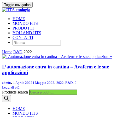
Toggle navigation
HOME
MONDO HTS
PRODOTTI
YOU AND HTS
CONTATTI
Home
R&D
2022
+
L’automazione entra in cantina – Avaferm e le sue
applicazioni
,
,
,
admin
1 Aprile 2022
4 Maggio 2022
2022
,
R&D
0
Leggi di più
Products search
HOME
MONDO HTS