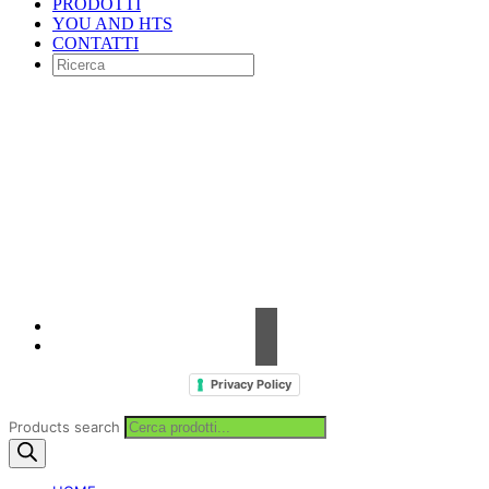
PRODOTTI
YOU AND HTS
CONTATTI
Contrada Amabilina, 218 A
91025 Marsala (TP)
Tel. +39 0923 99 19 51
Fax. +39 0923 18 95 381
info@hts-enologia.com
Privacy Policy
Products search