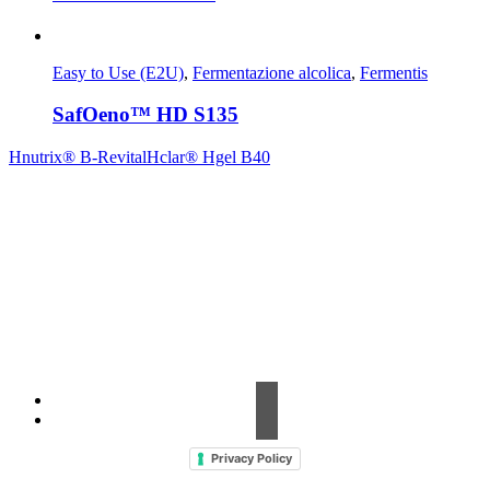
Easy to Use (E2U)
,
Fermentazione alcolica
,
Fermentis
SafOeno™ HD S135
Hnutrix® B-Revital
Hclar® Hgel B40
Contrada Amabilina, 218 A
91025 Marsala (TP)
Tel. +39 0923 99 19 51
Fax. +39 0923 18 95 381
info@hts-enologia.com
Privacy Policy