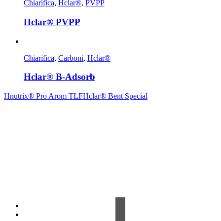
Chiarifica
,
Hclar®
,
PVPP
Hclar® PVPP
Chiarifica
,
Carboni
,
Hclar®
Hclar® B-Adsorb
Hnutrix® Pro Arom TLF
Hclar® Bent Special
Contrada Amabilina, 218 A
91025 Marsala (TP)
Tel. +39 0923 99 19 51
Fax. +39 0923 18 95 381
info@hts-enologia.com