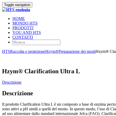
Toggle navigation
HOME
MONDO HTS
PRODOTTI
YOU AND HTS
CONTATTI
HTS
Raccolta e protezione
Hzym®
Preparazione dei mosti
Hzym® Clari
Hzym® Clarification Ultra L
Descrizione
Descrizione
Il prodotto Clarification Ultra L è un composto a base di enzima pectoli
sono attivi a pH simili a quelli del mosto. In questo modo, l’uso di Clar
ad uso alimentare dallo standard internazionale Jefca (FAO). Clarifi