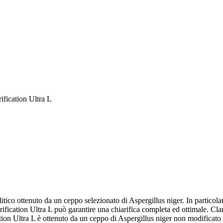
fication Ultra L
tico ottenuto da un ceppo selezionato di Aspergillus niger. In particolare,
ification Ultra L può garantire una chiarifica completa ed ottimale. Clarif
cation Ultra L è ottenuto da un ceppo di Aspergillus niger non modific