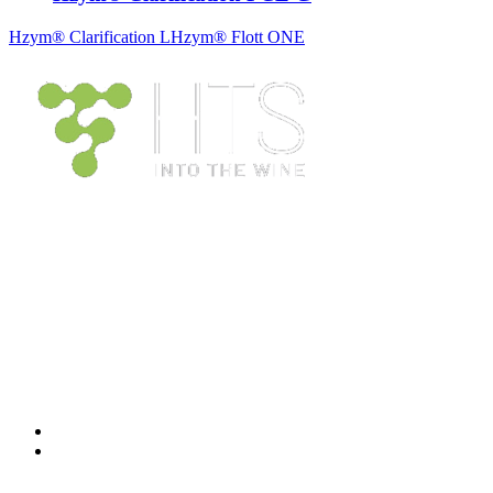
Hzym® Clarification L
Hzym® Flott ONE