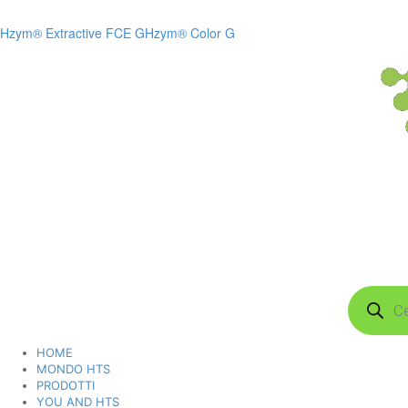
Hzym® Extractive FCE G
Hzym® Color G
Products
search
HOME
MONDO HTS
PRODOTTI
YOU AND HTS