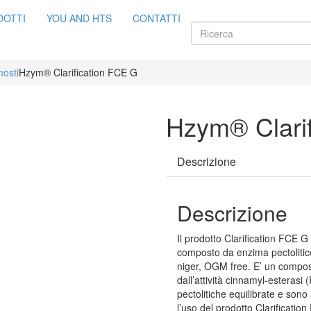
DOTTI
YOU AND HTS
CONTATTI
mosti
Hzym® Clarification FCE G
Hzym® Clari
Descrizione
Descrizione
Il prodotto Clarification FCE 
composto da enzima pectolitico
niger, OGM free. E’ un compost
dall’attività cinnamyl-esterasi 
pectolitiche equilibrate e sono 
l’uso del prodotto Clarificati