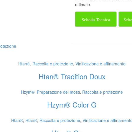
ottimale.
Scheda Tecnica
Sche
rotezione
Htan®
,
Raccolta e protezione
,
Vinificazione e affinamento
Htan® Tradition Doux
Hzym®
,
Preparazione dei mosti
,
Raccolta e protezione
Hzym® Color G
Htan®
,
Htan®
,
Raccolta e protezione
,
Vinificazione e affinament