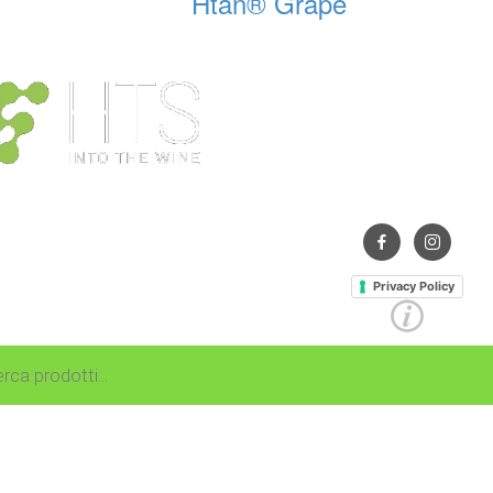
Htan® Grape
Contrada Amabilina, 218
91025 Marsala (TP)
Tel. +39 0923 99 19 51
Fax. +39 0923 18 95 38
info@hts-enologia.com
Privacy Policy