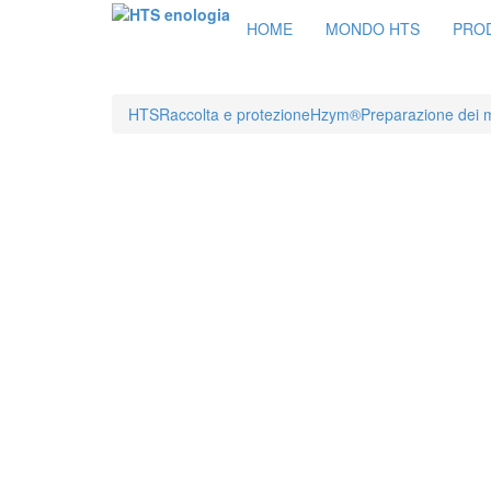
HOME
MONDO HTS
PRO
HTS
Raccolta e protezione
Hzym®
Preparazione dei 