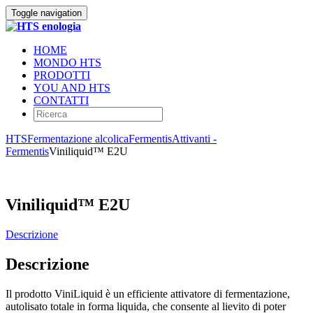
Toggle navigation
HOME
MONDO HTS
PRODOTTI
YOU AND HTS
CONTATTI
HTS
Fermentazione alcolica
Fermentis
Attivanti -
Fermentis
Viniliquid™ E2U
Viniliquid™ E2U
Descrizione
Descrizione
Il prodotto ViniLiquid è un efficiente attivatore di fermentazione,
autolisato totale in forma liquida, che consente al lievito di poter