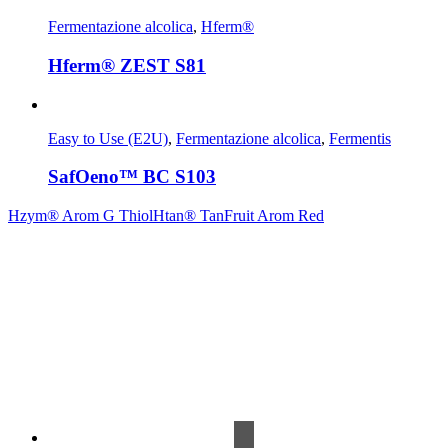
Fermentazione alcolica
,
Hferm®
Hferm® ZEST S81
Easy to Use (E2U)
,
Fermentazione alcolica
,
Fermentis
SafOeno™ BC S103
Hzym® Arom G Thiol
Htan® TanFruit Arom Red
Contrada Amabilina, 218 A
91025 Marsala (TP)
Tel. +39 0923 99 19 51
Fax. +39 0923 18 95 381
info@hts-enologia.com