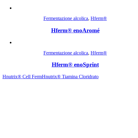
Fermentazione alcolica
,
Hferm®
Hferm® enoAromé
Fermentazione alcolica
,
Hferm®
Hferm® enoSprint
Hnutrix® Cell Ferm
Hnutrix® Tiamina Cloridrato
Contrada Amabilina, 218 A
91025 Marsala (TP)
Tel. +39 0923 99 19 51
Fax. +39 0923 18 95 381
info@hts-enologia.com