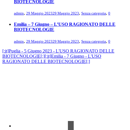
BIOTECNOLOGIE
,
,
,
admin
29 Maggio 2023
29 Maggio 2023
Senza categoria
0
Emilia – 7 Giugno – L’USO RAGIONATO DELLE
BIOTECNOLOGIE
,
,
,
admin
29 Maggio 2023
29 Maggio 2023
Senza categoria
0
[:it]Puglia - 5 Giugno 2023 - L'USO RAGIONATO DELLE
BIOTECNOLOGIE[:]
[:it]Emilia - 7 Giugno - L'USO
RAGIONATO DELLE BIOTECNOLOGIE[:]
Contrada Amabilina, 218 A
91025 Marsala (TP)
Tel. +39 0923 99 19 51
Fax. +39 0923 18 95 381
info@hts-enologia.com