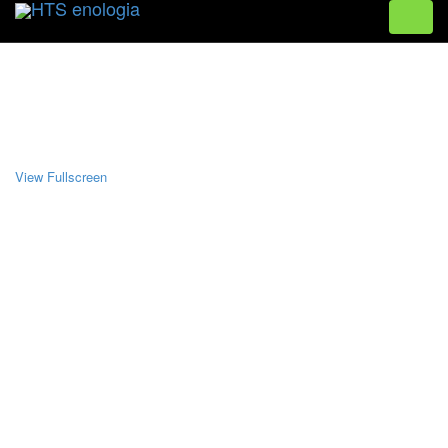
Toggle
naviga
View Fullscreen