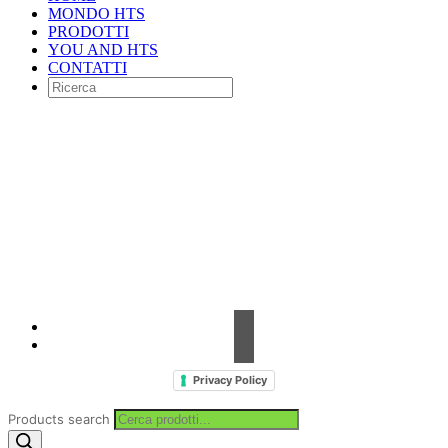
MONDO HTS
PRODOTTI
YOU AND HTS
CONTATTI
Contrada Amabilina, 218 A
91025 Marsala (TP)
Tel. +39 0923 99 19 51
Fax. +39 0923 18 95 381
info@hts-enologia.com
Privacy Policy
Products search