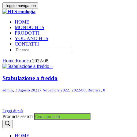
Toggle navigation
HOME
MONDO HTS
PRODOTTI
YOU AND HTS
CONTATTI
Home
Rubrica
2022-08
+
Stabulazione a freddo
,
,
,
admin
3 Agosto 2022
7 Novembre 2022
2022-08
,
Rubrica
0
Leggi di più
Products search
HOME