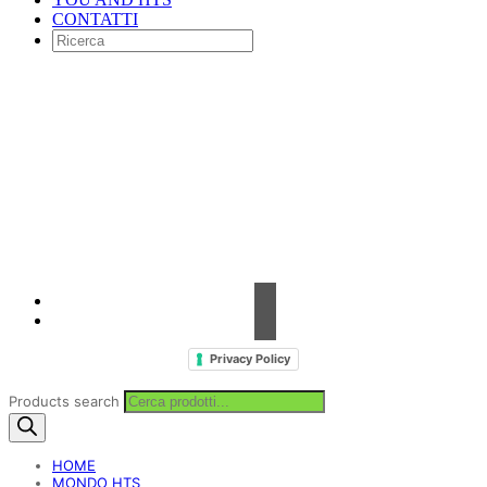
CONTATTI
Contrada Amabilina, 218 A
91025 Marsala (TP)
Tel. +39 0923 99 19 51
Fax. +39 0923 18 95 381
info@hts-enologia.com
Privacy Policy
Products search
HOME
MONDO HTS