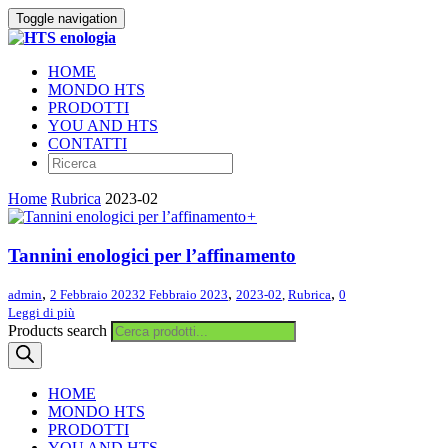
Toggle navigation
HOME
MONDO HTS
PRODOTTI
YOU AND HTS
CONTATTI
Home
Rubrica
2023-02
+
Tannini enologici per l’affinamento
,
,
,
admin
2 Febbraio 2023
2 Febbraio 2023
2023-02
,
Rubrica
0
Leggi di più
Products search
HOME
MONDO HTS
PRODOTTI
YOU AND HTS