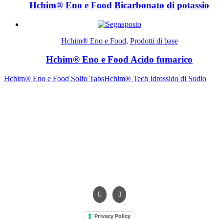
Hchim® Eno e Food Bicarbonato di potassio
Hchim® Eno e Food
,
Prodotti di base
Hchim® Eno e Food Acido fumarico
Hchim® Eno e Food Solfo Tabs
Hchim® Tech Idrossido di Sodio
Contrada Amabilina, 218 A
91025 Marsala (TP)
Tel. +39 0923 99 19 51
Fax. +39 0923 18 95 381
info@hts-enologia.com
Privacy Policy