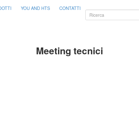
DOTTI
YOU AND HTS
CONTATTI
Meeting tecnici
Contrada Amabilina, 218
91025 Marsala (TP)
Tel. +39 0923 99 19 51
Fax. +39 0923 18 95 38
info@hts-enologia.com