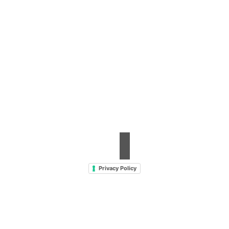
Contrada Amabilina, 218 A
91025 Marsala (TP)
Tel. +39 0923 99 19 51
Fax. +39 0923 18 95 381
info@hts-enologia.com
Privacy Policy