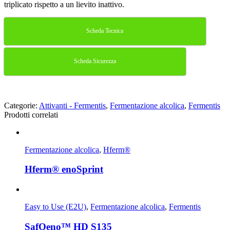
triplicato rispetto a un lievito inattivo.
Scheda Tecnica
Scheda Sicurezza
Categorie:
Attivanti - Fermentis
,
Fermentazione alcolica
,
Fermentis
Prodotti correlati
Fermentazione alcolica
,
Hferm®
Hferm® enoSprint
Easy to Use (E2U)
,
Fermentazione alcolica
,
Fermentis
SafOeno™ HD S135