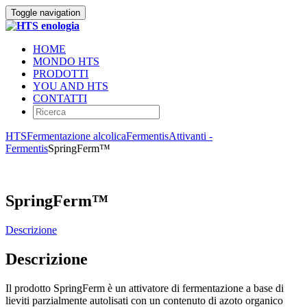
Toggle navigation
HOME
MONDO HTS
PRODOTTI
YOU AND HTS
CONTATTI
HTS
Fermentazione alcolica
Fermentis
Attivanti -
Fermentis
SpringFerm™
SpringFerm™
Descrizione
Descrizione
Il prodotto SpringFerm è un attivatore di fermentazione a base di
lieviti parzialmente autolisati con un contenuto di azoto organico