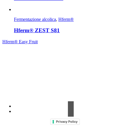
Fermentazione alcolica
,
Hferm®
Hferm® ZEST S81
Hferm® Easy Fruit
Contrada Amabilina, 218 A
91025 Marsala (TP)
Tel. +39 0923 99 19 51
Fax. +39 0923 18 95 381
info@hts-enologia.com
Privacy Policy