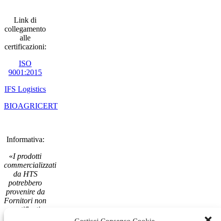
Link di
collegamento
alle
certificazioni:
ISO
9001:2015
IFS Logistics
BIOAGRICERT
Informativa:
«
I prodotti
commercializzati
da HTS
potrebbero
provenire da
Fornitori non
certificati
GSFI
»
Gestisci Consenso Cookie