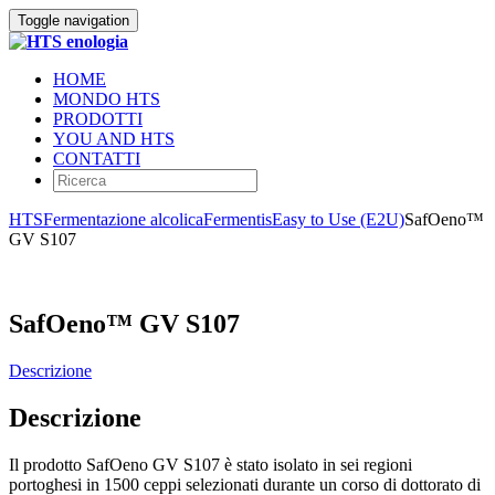
Toggle navigation
HOME
MONDO HTS
PRODOTTI
YOU AND HTS
CONTATTI
HTS
Fermentazione alcolica
Fermentis
Easy to Use (E2U)
SafOeno™
GV S107
SafOeno™ GV S107
Descrizione
Descrizione
Il prodotto SafOeno GV S107 è stato isolato in sei regioni
portoghesi in 1500 ceppi selezionati durante un corso di dottorato di