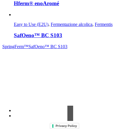
Hferm® enoAromé
Easy to Use (E2U)
,
Fermentazione alcolica
,
Fermentis
SafOeno™ BC S103
SpringFerm™
SafOeno™ BC S103
Contrada Amabilina, 218 A
91025 Marsala (TP)
Tel. +39 0923 99 19 51
Fax. +39 0923 18 95 381
info@hts-enologia.com
Privacy Policy