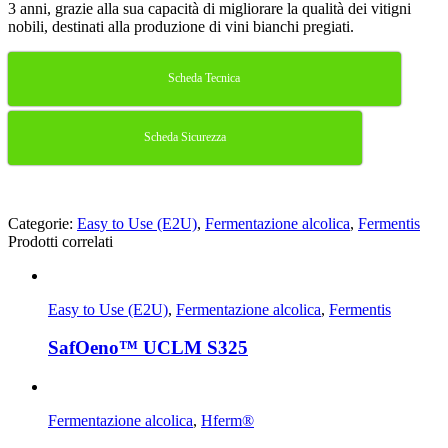
3 anni, grazie alla sua capacità di migliorare la qualità dei vitigni
nobili, destinati alla produzione di vini bianchi pregiati.
Scheda Tecnica
Scheda Sicurezza
Categorie:
Easy to Use (E2U)
,
Fermentazione alcolica
,
Fermentis
Prodotti correlati
Easy to Use (E2U)
,
Fermentazione alcolica
,
Fermentis
SafOeno™ UCLM S325
Fermentazione alcolica
,
Hferm®