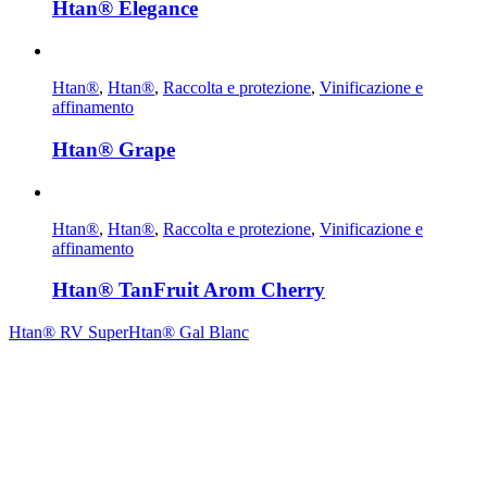
Htan® Elegance
Htan®
,
Htan®
,
Raccolta e protezione
,
Vinificazione e
affinamento
Htan® Grape
Htan®
,
Htan®
,
Raccolta e protezione
,
Vinificazione e
affinamento
Htan® TanFruit Arom Cherry
Htan® RV Super
Htan® Gal Blanc
Contrada Amabilina, 218 A
91025 Marsala (TP)
Tel. +39 0923 99 19 51