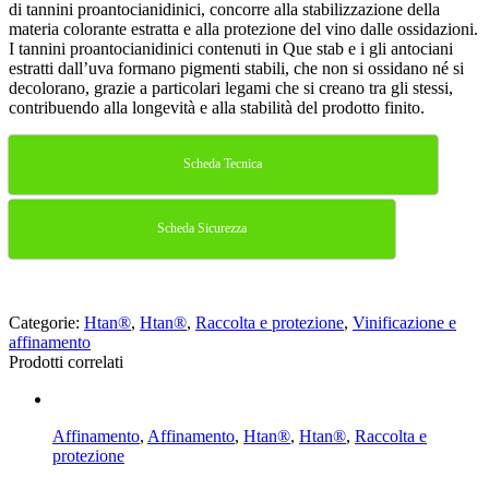
di tannini proantocianidinici, concorre alla stabilizzazione della
materia colorante estratta e alla protezione del vino dalle ossidazioni.
I tannini proantocianidinici contenuti in Que stab e i gli antociani
estratti dall’uva formano pigmenti stabili, che non si ossidano né si
decolorano, grazie a particolari legami che si creano tra gli stessi,
contribuendo alla longevità e alla stabilità del prodotto finito.
Scheda Tecnica
Scheda Sicurezza
Categorie:
Htan®
,
Htan®
,
Raccolta e protezione
,
Vinificazione e
affinamento
Prodotti correlati
Affinamento
,
Affinamento
,
Htan®
,
Htan®
,
Raccolta e
protezione