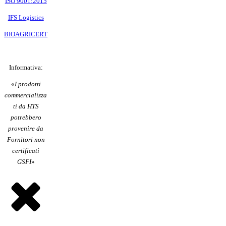
ISO 9001:2015
IFS Logistics
BIOAGRICERT
Informativa:
«
I prodotti
commercializza
ti da HTS
potrebbero
provenire da
Fornitori non
certificati
GSFI
»