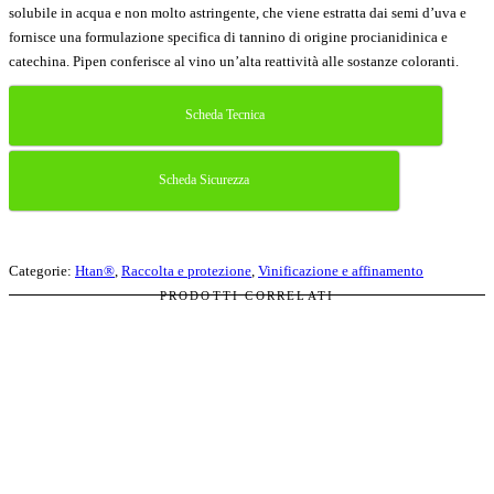
solubile in acqua e non molto astringente, che viene estratta dai semi d’uva e
fornisce una formulazione specifica di tannino di origine procianidinica e
catechina. Pipen conferisce al vino un’alta reattività alle sostanze coloranti.
Scheda Tecnica
Scheda Sicurezza
Categorie:
Htan®
,
Raccolta e protezione
,
Vinificazione e affinamento
PRODOTTI CORRELATI
Affinamento
,
Affinamento
,
Htan®
,
Htan®
,
Raccolta e protezione
Htan® Prince