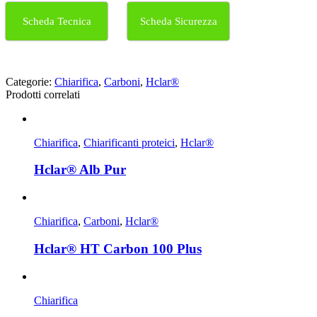
Scheda Tecnica
Scheda Sicurezza
Categorie:
Chiarifica
,
Carboni
,
Hclar®
Prodotti correlati
Chiarifica
,
Chiarificanti proteici
,
Hclar®
Hclar® Alb Pur
Chiarifica
,
Carboni
,
Hclar®
Hclar® HT Carbon 100 Plus
Chiarifica