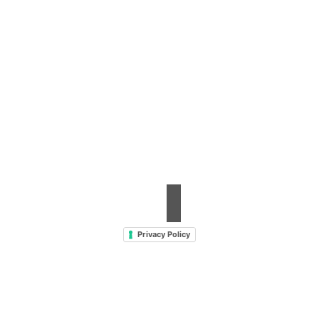
Contrada Amabilina, 218 A
91025 Marsala (TP)
Tel. +39 0923 99 19 51
Fax. +39 0923 18 95 381
info@hts-enologia.com
Privacy Policy