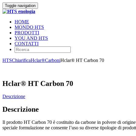
Toggle navigation
HOME
MONDO HTS
PRODOTTI
YOU AND HTS
CONTATTI
HTS
Chiarifica
Hclar®
Carboni
Hclar® HT Carbon 70
Hclar® HT Carbon 70
Descrizione
Descrizione
Il prodotto HT Carbon 70 è costituito da carbone in polvere di origine
speciale formulazione ne consente l’uso su diverse tipologie di prodott