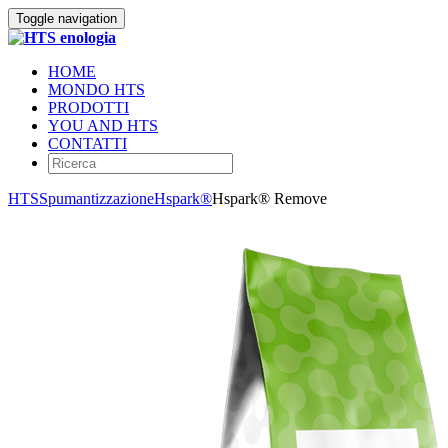
Toggle navigation
HOME
MONDO HTS
PRODOTTI
YOU AND HTS
CONTATTI
HTS
Spumantizzazione
Hspark®
Hspark® Remove