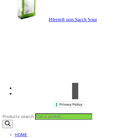
Hferm® non.Sacch Sour
Contrada Amabilina, 218 A
91025 Marsala (TP)
Tel. +39 0923 99 19 51
Fax. +39 0923 18 95 381
info@hts-enologia.com
Privacy Policy
Products search
HOME