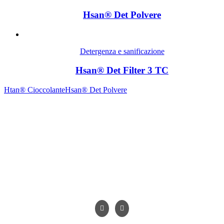
Hsan® Det Polvere
Detergenza e sanificazione
Hsan® Det Filter 3 TC
Htan® Cioccolante
Hsan® Det Polvere
Contrada Amabilina, 218 A
91025 Marsala (TP)
Tel. +39 0923 99 19 51
Fax. +39 0923 18 95 381
info@hts-enologia.com