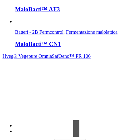
MaloBacti™ AF3
Batteri - 2B Fermcontrol
,
Fermentazione malolattica
MaloBacti™ CN1
Hveg® Vegepure Omnia
SafOeno™ PR 106
Contrada Amabilina, 218 A
91025 Marsala (TP)
Tel. +39 0923 99 19 51
Fax. +39 0923 18 95 381
info@hts-enologia.com