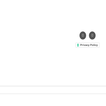
91025 Marsala (TP)
Tel. +39 0923 99 19 51
Fax. +39 0923 18 95 38
info@hts-enologia.com
Privacy Policy