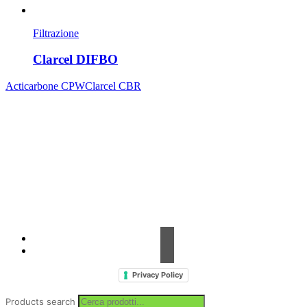
Filtrazione
Clarcel DIFBO
Acticarbone CPW
Clarcel CBR
Contrada Amabilina, 218 A
91025 Marsala (TP)
Tel. +39 0923 99 19 51
Fax. +39 0923 18 95 381
info@hts-enologia.com
Privacy Policy
Products search