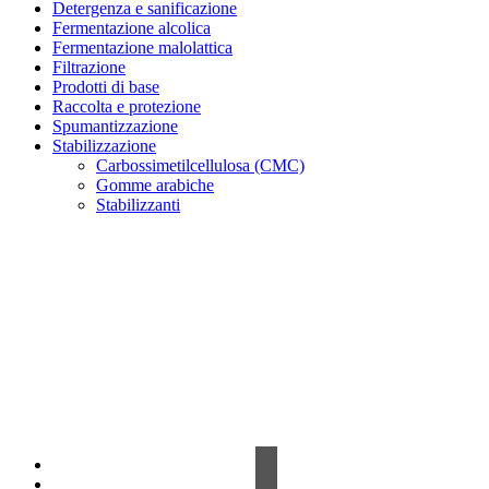
Detergenza e sanificazione
Fermentazione alcolica
Fermentazione malolattica
Filtrazione
Prodotti di base
Raccolta e protezione
Spumantizzazione
Stabilizzazione
Carbossimetilcellulosa (CMC)
Gomme arabiche
Stabilizzanti
Contrada Amabilina, 218 A
91025 Marsala (TP)
Tel. +39 0923 99 19 51
Fax. +39 0923 18 95 381
info@hts-enologia.com