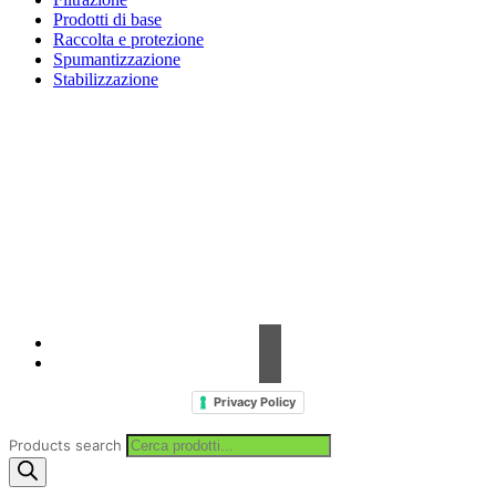
Prodotti di base
Raccolta e protezione
Spumantizzazione
Stabilizzazione
Contrada Amabilina, 218 A
91025 Marsala (TP)
Tel. +39 0923 99 19 51
Fax. +39 0923 18 95 381
info@hts-enologia.com
Privacy Policy
Products search