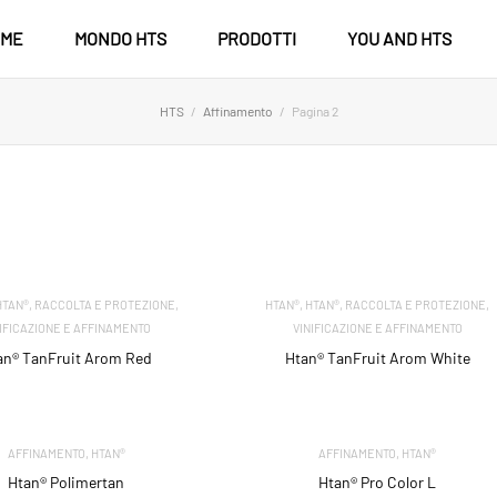
ME
MONDO HTS
PRODOTTI
YOU AND HTS
HTS
Affinamento
Pagina 2
,
,
,
,
,
HTAN®
RACCOLTA E PROTEZIONE
HTAN®
HTAN®
RACCOLTA E PROTEZIONE
NIFICAZIONE E AFFINAMENTO
VINIFICAZIONE E AFFINAMENTO
an® TanFruit Arom Red
Htan® TanFruit Arom White
,
,
AFFINAMENTO
HTAN®
AFFINAMENTO
HTAN®
Htan® Polimertan
Htan® Pro Color L