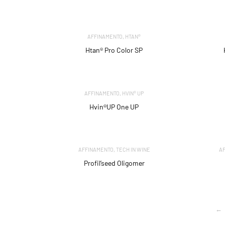
,
AFFINAMENTO
HTAN®
Htan® Pro Color SP
,
AFFINAMENTO
HVIN® UP
Hvin®UP One UP
,
AFFINAMENTO
TECH IN WINE
A
Profil’seed Oligomer
←