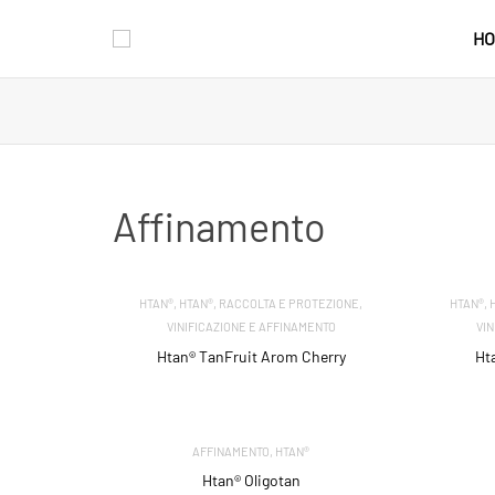
HO
Affinamento
,
,
,
,
HTAN®
HTAN®
RACCOLTA E PROTEZIONE
HTAN®
VINIFICAZIONE E AFFINAMENTO
VI
Htan® TanFruit Arom Cherry
Ht
,
AFFINAMENTO
HTAN®
Htan® Oligotan