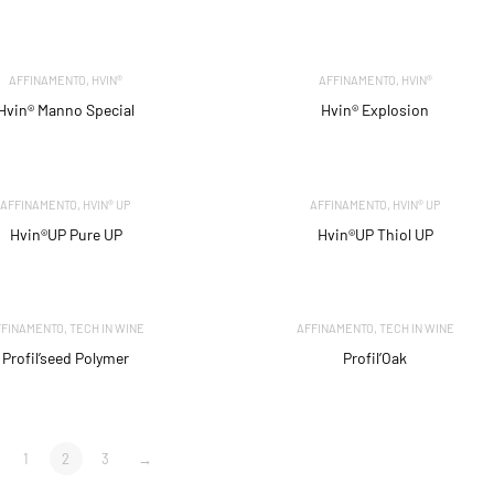
,
,
AFFINAMENTO
HVIN®
AFFINAMENTO
HVIN®
Hvin® Manno Special
Hvin® Explosion
,
,
AFFINAMENTO
HVIN® UP
AFFINAMENTO
HVIN® UP
Hvin®UP Pure UP
Hvin®UP Thiol UP
,
,
FFINAMENTO
TECH IN WINE
AFFINAMENTO
TECH IN WINE
Profil’seed Polymer
Profil’Oak
1
2
3
→